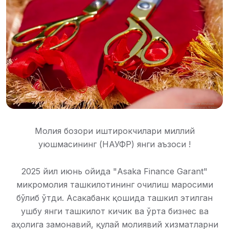
Молия бозори иштирокчилари миллий
уюшмасининг (НАУФР) янги аъзоси !
2025 йил июнь ойида "Asaka Finance Garant"
микромолия ташкилотининг очилиш маросими
бўлиб ўтди. Асакабанк қошида ташкил этилган
ушбу янги ташкилот кичик ва ўрта бизнес ва
аҳолига замонавий, қулай молиявий хизматларни