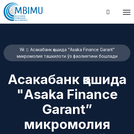
Уй
Асакабанк қошида "Asaka Finance Garant”
микромолия ташкилоти ўз фаолиятини бошлади
Асакабанк қошида
"Asaka Finance
Garant”
микромолия