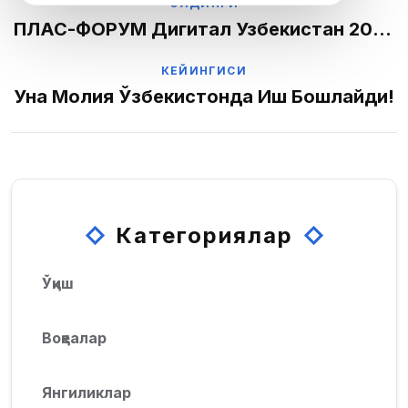
Post
ОЛДИНГИ
ПЛАС-ФОРУМ Дигитал Узбекистан 2025
navigation
Бошланишига 2 Кун Қолди!
КЕЙИНГИСИ
Уна Молия Ўзбекистонда Иш Бошлайди!
Категориялар
Ўқиш
Воқеалар
Янгиликлар