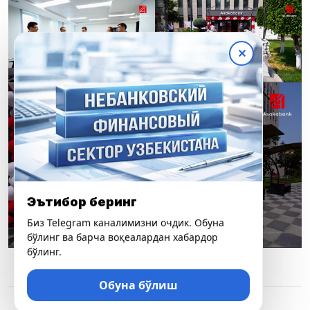
✕
Эътибор беринг
Биз Telegram каналимизни очдик. Обуна
бўлинг ва барча воқеалардан хабардор
бўлинг.
Обуна бўлиш