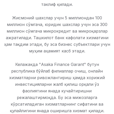
таклиф қилади.
Жисмоний шахслар учун 5 миллиондан 100
миллион сўмгача, юридик шахслар учун эса 300
миллион сўмгача микрокредит ва микроқарзлар
ажратилади. Ташкилот банк кафолати хизматини
ҳам тақдим этади, бу эса бизнес субъектлари учун
муҳим аҳамият касб этади.
Келажакда "Asaka Finance Garant" бутун
республика бўйлаб филиаллар очиш, онлайн
хизматларни ривожлантириш ҳамда хорижий
инвестицияларни жалб қилиш орқали ўз
фаолиятини янада кучайтиришни
режалаштирмоқда. Бу эса мижозларга
кўрсатиладиган хизматларнинг сифатини ва
қулайлигини янада оширишга хизмат қилади.