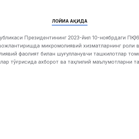
ЛОЙИҲА ҲАҚИДА
убликаси Президентининг 2023-йил 10-ноябрдаги ПҚ-3
ивожлантиришда микромолиявий хизматларнинг роли 
лиявий фаолият билан шуғулланувчи ташкилотлар том
тлар тўғрисида ахборот ва таҳлилий маълумотларни т