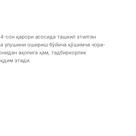
64-сон қарори асосида ташкил этилган
ва улушини ошириш бўйича қўшимча чора-
онидан аҳолига ҳам, тадбиркорлик
ақдим этади.