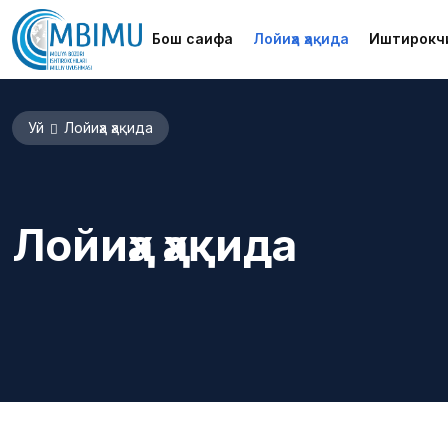
Бош саҳифа
Лойиҳа ҳақида
Иштирокч
Уй
Лойиҳа ҳақида
Лойиҳа ҳақида