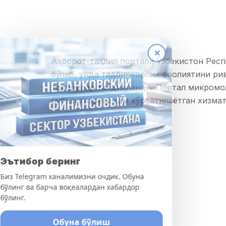
✕
Ахборот-таҳлил портали Ўзбекистон Респ
бўлиб, унда тадбиркорлик фаолиятини р
тадбирлар тасдиқланди. Портал микромо
субъектларига ҳам кўрсатилаётган хизма
Эътибор беринг
Биз Telegram каналимизни очдик. Обуна
бўлинг ва барча воқеалардан хабардор
бўлинг.
Обуна бўлиш