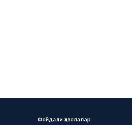
Фойдали ҳаволалар:
Маслаҳатлар ва тавсиялар