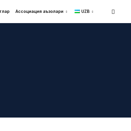
тлар
Ассоциация аъзолари
UZB