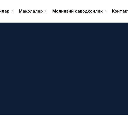
илар
Мақолалар
Молиявий саводхонлик
Контак