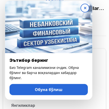
Post
ОЛДИНГИ
Uyushmamiz Nomidan Qizlar Va Ayollarni
✕
navigation
«8-Mart — Xalqaro Xotin-Qizlar» Kuni Bilan
КЕЙИНГИСИ
Chin Yurakdan Tabriklaymiz!
Hurmatli Uyushmamiz A’zolari!
Эътибор беринг
Категориялар
Биз Telegram каналимизни очдик. Обуна
бўлинг ва барча воқеалардан хабардор
Ўқиш
бўлинг.
Обуна бўлиш
Воқеалар
Янгиликлар