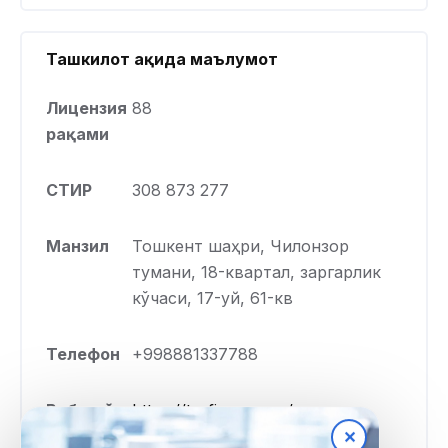
Ташкилот ҳақида маълумот
Лицензия
88
рақами
СТИР
308 873 277
Манзил
Тошкент шаҳри, Чилонзор
тумани, 18-квартал, заргарлик
кўчаси, 17-уй, 61-кв
Телефон
+998881337788
Веб-сайт
https://tasfinance.uz/
✕