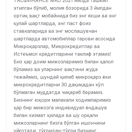
ТAСФИНAНCЕ МКО 2021 йилда ташкил
этилган бўлиб, молия бозорида 3 йилдан
ортиқ вақт мобайнида биз энг яхши ва энг
қулай шартларда, энг паст фоиз
ставкаларида ва энг мослашувчан
шартларда автомобиллар гарови асосида
Микроқарзлар, Микрокредитлар ва
Истеъмол кредитларини таклиф этамиз!
Биз ҳар доим мижозларимиз билан ҳалол
бўламиз ва уларнинг вақтини жуда
тежаймиз, шундай қилиб микроқарз ёки
микрокредитларни 30 дақиқадан кўп
бўлмаган муддатда чиқариб берамиз.
Бизнинг юқори малакали ходимларимиз
ҳар бир мижозга индивидуал ёндашув
билан хизмат қилади ва шу орқали
мижозларнинг бизга бўлган ишончини
уйғотади, тўғридан-тўғри бизнинг