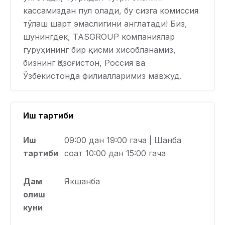
кассамиздан пул олади, бу сизга комиссия
тўлаш шарт эмаслигини англатади! Биз,
шунингдек, TASGROUP компаниялар
гуруҳининг бир қисми хисобланамиз,
бизнинг Қозоғистон, Россия ва
Ўзбекистонда филиалларимиз мавжуд.
Иш тартиби
Иш
09:00 дан 19:00 гача | Шанба
тартиби
соат 10:00 дан 15:00 гача
Дам
Якшанба
олиш
куни