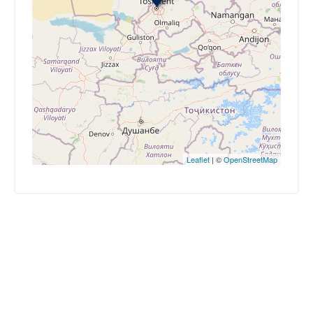
Leaflet
| ©
OpenStreetMap