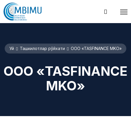
Уй
Ташкилотлар рўйхати
ООО «TASFINANCE MKO»
ООО «TASFINANCE
MKO»