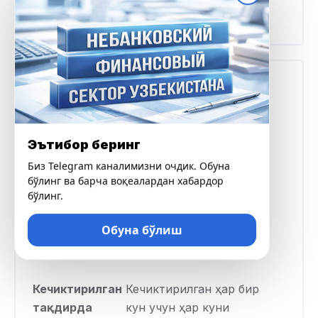
Telegram
https://t.me/TasFinance21
Тарифлар ва шартлар
Минимал
100 000 UZS
миқдор
Эътибор беринг
Биз Telegram каналимизни очдик. Обуна
Максимал
300 000 000 UZS
бўлинг ва барча воқеалардан хабардор
миқдор
бўлинг.
Обуна бўлиш
Кредит
36 ойгача
муддати
Кечиктирилган
Кечиктирилган ҳар бир
тақдирда
кун учун ҳар куни