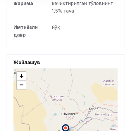
жарима
кечиктирилган тўловнинг
1,5% гача
Имтиёзли
йўқ
давр
Жойлашув
+
−