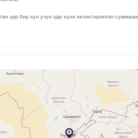
ган ҳар бир кун учун ҳар куни кечиктирилган суммани