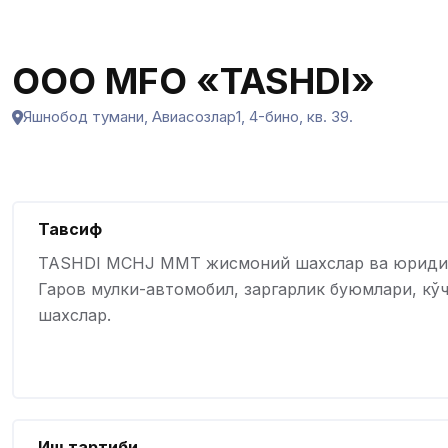
OOO МFО «TASHDI»
Яшнобод тумани, Авиасозлар1, 4-бино, кв. 39.
Тавсиф
TASHDI MCHJ MMT жисмоний шахслар ва юридик ш
Гаров мулки-автомобил, заргарлик буюмлари, кў
шахслар.
Иш тартиби