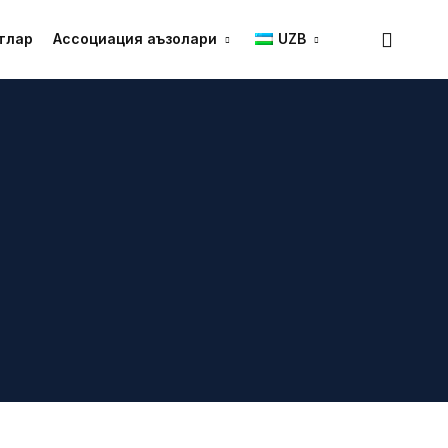
тлар
Ассоциация аъзолари
UZB