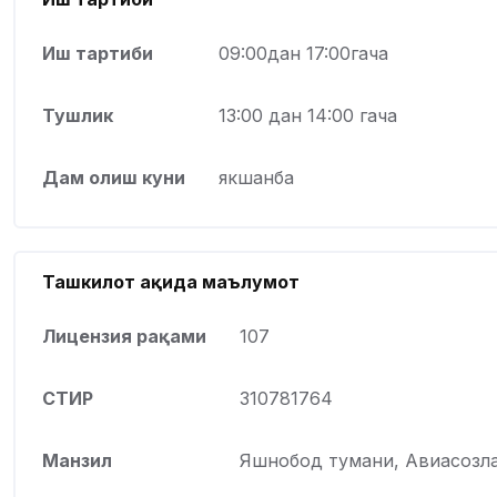
Иш тартиби
09:00дан 17:00гача
Тушлик
13:00 дан 14:00 гача
Дам олиш куни
якшанба
Ташкилот ҳақида маълумот
Лицензия рақами
107
СТИР
310781764
Манзил
Яшнобод тумани, Авиасозлар