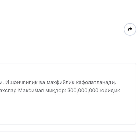
и. Ишончлилик ва махфийлик кафолатланади.
шахслар Максимал миқдор: 300,000,000 юридик