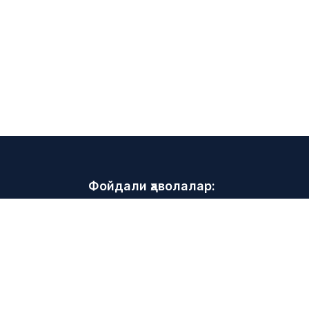
Фойдали ҳаволалар:
Маслаҳатлар ва тавсиялар
Воқеалар
Валюта курси
зи
Стандартлар
Молиявий луғат