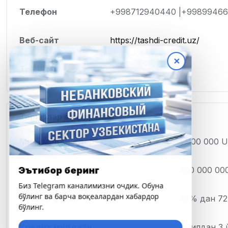
Телефон
+998712940440 |+99899466
Веб-сайт
https://tashdi-credit.uz/
✕
Telegram
Тарифлар ва шартлар
Минимал миқдор
1 000 000 
Эътибор беринг
Максимал миқдор
300 000 00
Биз Telegram каналимизни очдик. Обуна
бўлинг ва барча воқеалардан хабардор
Ставка фоизи
36% дан 72
бўлинг.
Кредит муддати
1 йилдан 3 