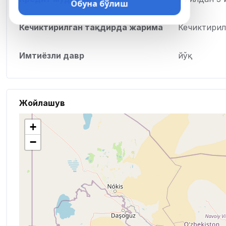
Обуна бўлиш
Кечиктирилган тақдирда жарима
Кечиктирил
Имтиёзли давр
йўқ
Жойлашув
+
−