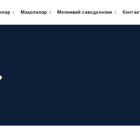
илар
Мақолалар
Молиявий саводхонлик
Контак
»