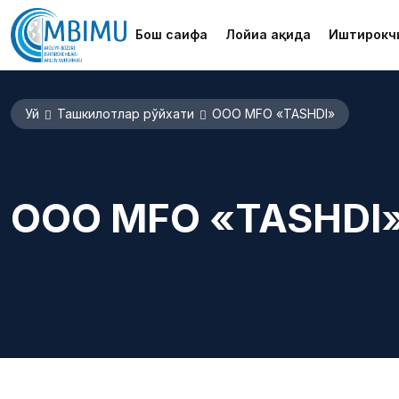
Бош саҳифа
Лойиҳа ҳақида
Иштирокч
Уй
Ташкилотлар рўйхати
OOO МFО «TASHDI»
OOO МFО «TASHDI