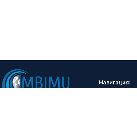
Навигация:
Бош саҳифа
Лойиҳа ҳақида
Иштирокчилар
Матбуот марка
Контактлар