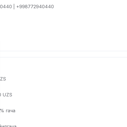
0440 | +998772940440
UZS
0 UZS
% гача
йилгача