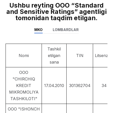
Ushbu reyting OOO “Standard
and Sensitive Ratings” agentligi
tomonidan taqdim etilgan.
MKO
LOMBARDLAR
Tashkil
Nomi
etilgan
TIN
Litsenziy
sana
ООО
"CHIRCHIQ
KREDIT
17.04.2010
301362704
34
MIKROMOLIYA
TASHKILOTI"
ООО "ISHONCH