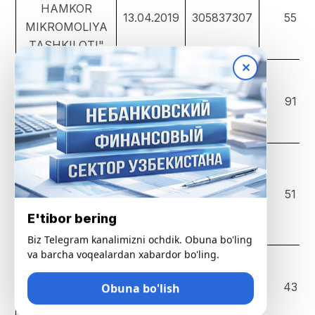
HAMKOR
13.04.2019
305837307
55
MIKROMOLIYA
TASHKILOTI"
✕
ООО "AFINA
FINANCE
22.06.2019
304893968
91
LOMBARD"
ООО "BUXORO
DARVOZASI
INVEST
18.08.2018
304904453
51
MIKROMOLIYA
E'tibor bering
TASHKILOTI"
Biz Telegram kanalimizni ochdik. Obuna bo'ling
va barcha voqealardan xabardor bo'ling.
ООО "KELAJAK
UMIDI
Obuna bo'lish
27.02.2016
303348971
43
MIKROMOLIYA
TASHKILOTI"