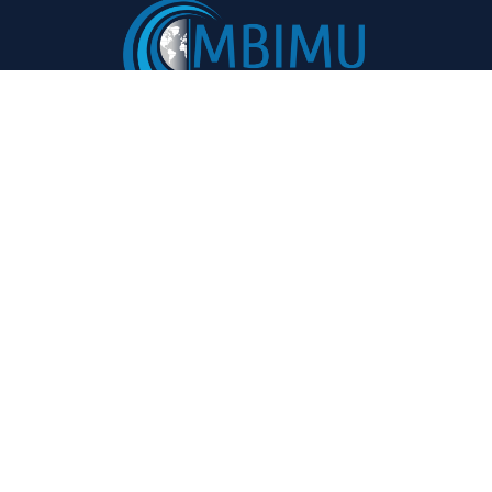
Navigatsiya:
Foydali havolalar:
Bosh sahifa
Maslahatlar va tavsiyalar
Loyiha haqida
Voqealar
Ishtirokchilar
Valyuta kursi
Matbuot markazi
Standartlar
Kontaktlar
Moliyaviy lug’at