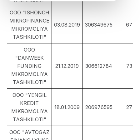
ООО "ISHONCH
MIKROFINANCE
03.08.2019
306349675
67
MIKROMOLIYA
TASHKILOTI"
ООО
"DANWEEK
FUNDING
21.12.2019
306612784
73
MIKROMOLIYA
TASHKILOTI"
ООО "YENGIL
KREDIT
18.01.2009
206976595
27
MIKROMOLIYA
TASHKILOTI"
ООО "AVTOGAZ