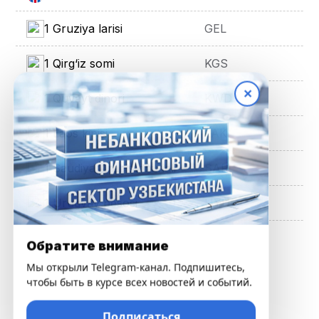
1 Gruziya larisi
GEL
1 Qirg‘iz somi
KGS
✕
1 Quvayt dinori
KWD
1 Laos kipisi
LAK
1 Saudiya Arabistoni riali
SAR
1 Urugvay pesosi
UYU
Обратите внимание
Мы открыли Telegram-канал. Подпишитесь,
чтобы быть в курсе всех новостей и событий.
Подписаться