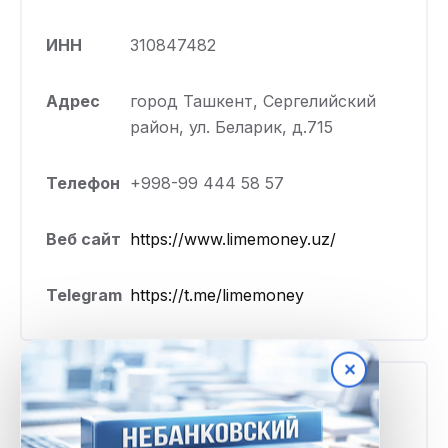
ИНН
310847482
Адрес
город Ташкент, Сергелийский
район, ул. Беларик, д.715
Телефон
+998-99 444 58 57
Веб сайт
https://www.limemoney.uz/
Telegram
https://t.me/limemoney
✕
Тарифы и условия
Минимальная
1 000 000 UZS