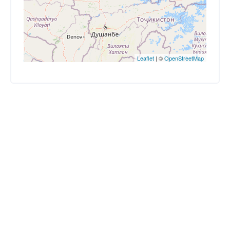
Leaflet
| ©
OpenStreetMap