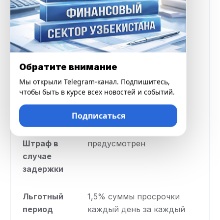
сумма
Максимальная
300 000 000 UZS
сумма
Обратите внимание
Процентная
от 0,17% в сутки
Мы открыли Telegram-канал. Подпишитесь,
ставка
чтобы быть в курсе всех новостей и событий.
Подписаться
Срок кредита
от 1 до 4 лет
Штраф в
предусмотрен
случае
задержки
Льготный
1,5% суммы просрочки
период
каждый день за каждый