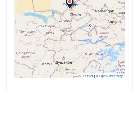
Leaflet
| ©
OpenStreetMap