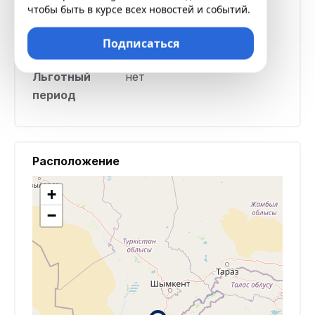
Штраф в
0,7% суммы просрочки
чтобы быть в курсе всех новостей и событий.
случае
каждый день за каждый
задержки
день просрочки
Подписаться
Льготный
нет
период
Расположение
+
−