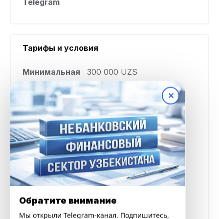
Telegram
Тарифы и условия
Минимальная
300 000 UZS
сумма
✕
Максимальная
17 000 000 UZS
сумма
Процентная
от 0,28% в сутки
ставка
Срок кредита
от 30 до 90 дней
Обратите внимание
Мы открыли Telegram-канал. Подпишитесь,