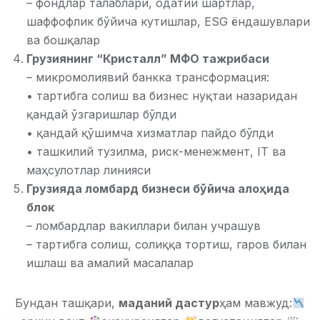
– фондлар талаблари, одатий шартлар,
шаффофлик бўйича кутишлар, ESG ёндашувлари
ва бошқалар
Грузиянинг “Кристалл” МФО тажрибаси
– микромолиявий банкка трансформация:
• тартибга солиш ва бизнес нуқтаи назаридан
қандай ўзгаришлар бўлди
• қандай қўшимча хизматлар пайдо бўлди
• ташкилий тузилма, риск-менежмент, IT ва
маҳсулотлар линияси
Грузияда ломбард бизнеси бўйича алоҳида
блок
– ломбардлар вакиллари билан учрашув
– тартибга солиш, солиққа тортиш, гаров билан
ишлаш ва амалий масалалар
Бундан ташқари,
маданий дастур
ҳам мавжуд: