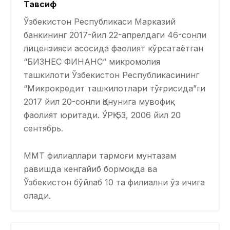
Тавсиф
Ўзбекистон Республикаси Марказий
банкининг 2017-йил 22-апрелдаги 46-сонли
лицензияси асосида фаолият кўрсатаётган
“БИЗНEС ФИНАНС” микромолия
ташкилоти Ўзбекистон Республикасининг
“Микрокредит ташкилотлари тўғрисида”ги
2017 йил 20-сонли Қонунига мувофиқ
фаолият юритади. ЎРҚ-53, 2006 йил 20
сентябрь.
ММТ филиаллари тармоғи мунтазам
равишда кенгайиб бормоқда ва
Ўзбекистон бўйлаб 10 та филиални ўз ичига
олади.