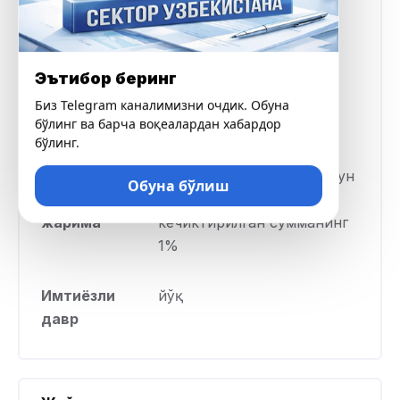
миқдор
Ставка фоизи
ойига 6% дан 9% гача
Эътибор беринг
Кредит
90 кундан 24 ойгача
Биз Telegram каналимизни очдик. Обуна
бўлинг ва барча воқеалардан хабардор
муддати
бўлинг.
Кечиктирилган
кечиктирилган ҳар бир кун
Обуна бўлиш
тақдирда
учун ҳар куни
жарима
кечиктирилган сумманинг
1%
Имтиёзли
йўқ
давр