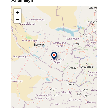
Жойлашув
+
−