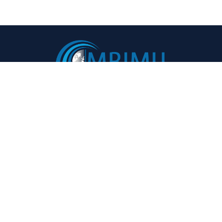
Навигация:
Фойдали ҳаволалар:
Бош саҳифа
Маслаҳатлар ва
тавсиялар
Лойиҳа ҳақида
Воқеалар
Иштирокчилар
Валюта курси
Матбуот маркази