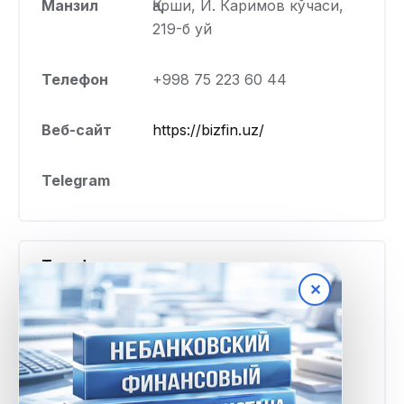
Манзил
Қарши, И. Каримов кўчаси,
219-б уй
Телефон
+998 75 223 60 44
Веб-сайт
https://bizfin.uz/
Telegram
Тарифлар ва шартлар
✕
Минимал
500 000 UZS
миқдор
Максимал
300 000 000 UZS