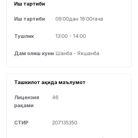
Иш тартиби
Иш тартиби
09:00дан 18:00гача
Тушлик
13:00 - 14:00
Дам олиш куни
Шанба - Якшанба
Ташкилот ҳақида маълумот
Лицензия
46
рақами
СТИР
207135350