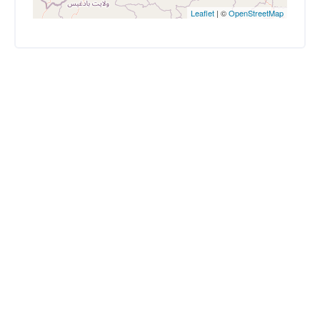
Leaflet
| ©
OpenStreetMap