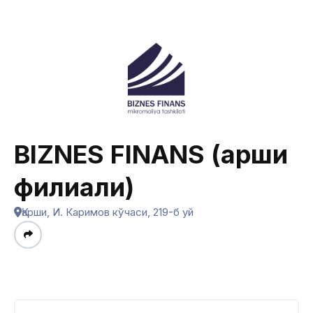
BIZNES FINANS (Қарши
филиали)
Қарши, И. Каримов кўчаси, 219-б уй