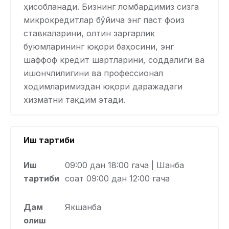
ҳисобланади. Бизнинг ломбардимиз сизга
микрокредитлар бўйича энг паст фоиз
ставкаларини, олтин заргарлик
буюмларининг юқори баҳосини, энг
шаффоф кредит шартларини, соддалиги ва
ишончлилигини ва профессионал
ходимларимиздан юқори даражадаги
хизматни тақдим этади.
Иш тартиби
Иш
09:00 дан 18:00 гача | Шанба
тартиби
соат 09:00 дан 12:00 гача
Дам
Якшанба
олиш