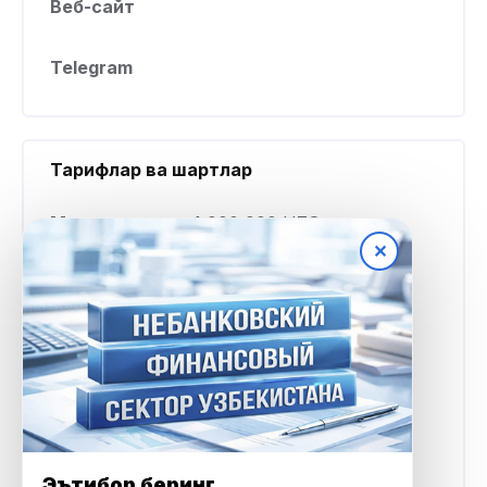
Веб-сайт
Telegram
Тарифлар ва шартлар
Минимал
1 000 000 UZS
✕
миқдор
Максимал
17 000 000 UZS
миқдор
Ставка фоизи
Кунига 0,23%
Кредит
30 кундан 90 кунгача
Эътибор беринг