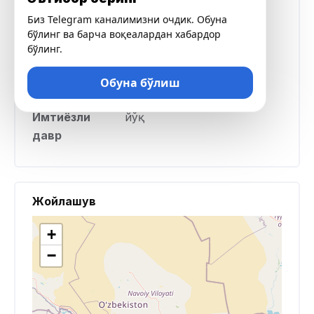
муддати
Биз Telegram каналимизни очдик. Обуна
бўлинг ва барча воқеалардан хабардор
Кечиктирилган
0.5% кечиктирилган ҳар
бўлинг.
тақдирда
бир кун учун
жарима
кечиктирилган сумма
Обуна бўлиш
Имтиёзли
йўқ
давр
Жойлашув
+
−