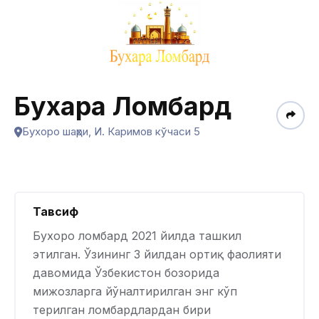
Бухара Ломбард
Бухоро шаҳри, И. Каримов кўчаси 5
Тавсиф
Бухоро ломбард 2021 йилда ташкил
этилган. Ўзининг 3 йилдан ортиқ фаолияти
давомида Ўзбекистон бозорида
мижозларга йўналтирилган энг кўп
терилган ломбардлардан бири