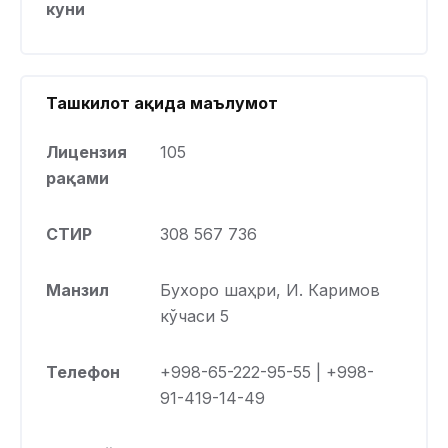
куни
Ташкилот ҳақида маълумот
Лицензия
105
рақами
СТИР
308 567 736
Манзил
Бухоро шаҳри, И. Каримов
кўчаси 5
Телефон
+998-65-222-95-55 | +998-
91-419-14-49