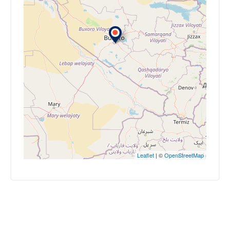
Leaflet
| ©
OpenStreetMap