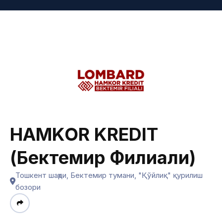
HAMKOR KREDIT
(Бектемир Филиали)
Тошкент шаҳри, Бектемир тумани, "Қўйлиқ" қурилиш
бозори