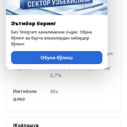
Ставка фоизи
кунига 0,3%
Эътибор беринг
Кредит
30 кундан 90 кунгача
Биз Telegram каналимизни очдик. Обуна
муддати
бўлинг ва барча воқеалардан хабардор
бўлинг.
Кечиктирилган
кечиктирилган ҳар бир кун
Обуна бўлиш
тақдирда
учун ҳар куни
жарима
кечиктирилган сумманинг
0,7%
Имтиёзли
йўқ
давр
Жойлашув