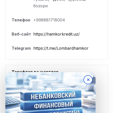
бозори
Телефон
+998881718004
Веб-сайт
https://hamkorkredit.uz/
Telegram
https://t.me/Lombardhamkor
Тарифлар ва шартлар
✕
Минимал
100 000 UZS
миқдор
Максимал
18 500 000 UZS
миқдор