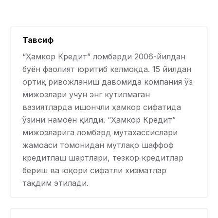
Тавсиф
“Ҳамкор Кредит” ломбарди 2006-йилдан
буён фаолият юритиб келмоқда. 15 йилдан
ортиқ ривожланиш давомида компания ўз
мижозлари учун энг кутилмаган
вазиятларда ишончли ҳамкор сифатида
ўзини намоён қилди. “Ҳамкор Кредит”
мижозларига ломбард мутахассислари
жамоаси томонидан мутлақо шаффоф
кредитлаш шартлари, тезкор кредитлар
бериш ва юқори сифатли хизматлар
тақдим этилади.