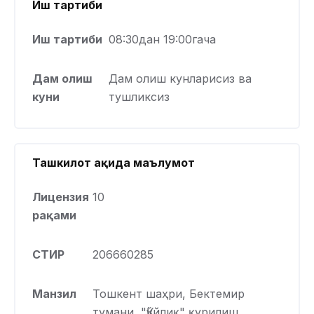
Иш тартиби
Иш тартиби
08:30дан 19:00гача
Дам олиш
Дам олиш кунларисиз ва
куни
тушликсиз
Ташкилот ҳақида маълумот
Лицензия
10
рақами
СТИР
206660285
Манзил
Тошкент шаҳри, Бектемир
тумани, "Қўйлиқ" қурилиш