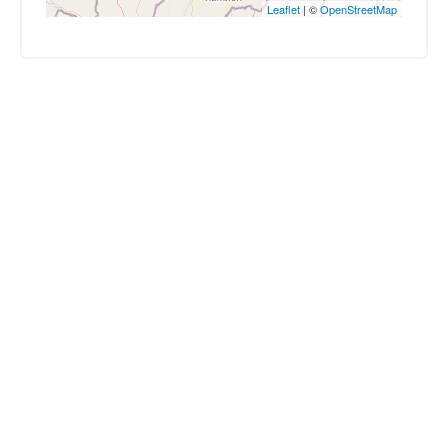
Leaflet
| ©
OpenStreetMap