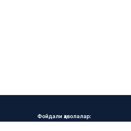
Фойдали ҳаволалар:
Маслаҳатлар ва тавсиялар