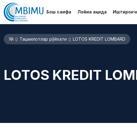
Бош саҳифа
Лойиҳа ҳақида
Иштирокч
Уй
Ташкилотлар рўйхати
LOTOS KREDIT LOMBARD
LOTOS KREDIT LO