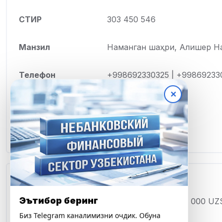
СТИР
303 450 546
Манзил
Наманган шаҳри, Алишер На
Телефон
+998692330325 | +99869233
✕
Веб-сайт
Telegram
Тарифлар ва шартлар
Эътибор беринг
Минимал миқдор
100 000 UZ
Биз Telegram каналимизни очдик. Обуна