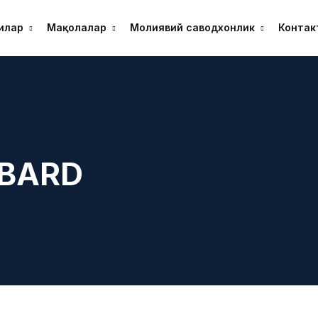
илар
Мақолалар
Молиявий саводхонлик
Контак
MBARD