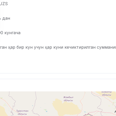
 UZS
% дан
90 кунгача
ган ҳар бир кун учун ҳар куни кечиктирилган суммани