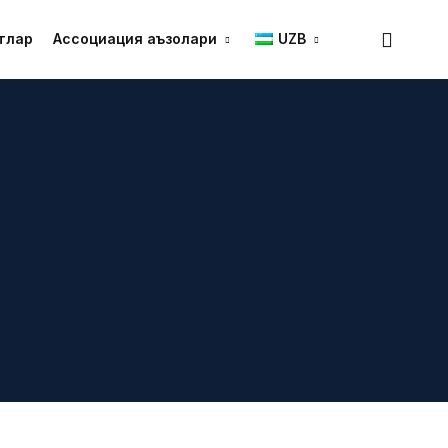
тлар
Ассоциация аъзолари
UZB