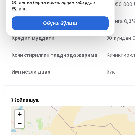
бўлинг ва барча воқеалардан хабардор
Максимал миқдор
16 950 000
бўлинг.
Ставка фоизи
кунига 0,3
Обуна бўлиш
Кредит муддати
30 кундан 
Кечиктирилган тақдирда жарима
Кечиктирил
Имтиёзли давр
йўқ
Жойлашув
+
−