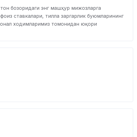
стон бозоридаги энг машҳур мижозларга
фоиз ставкалари, тилла заргарлик буюмларининг
сионал ходимларимиз томонидан юқори