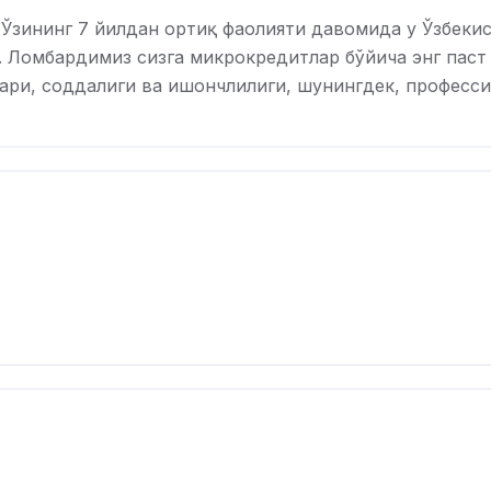
Ўзининг 7 йилдан ортиқ фаолияти давомида у Ўзбеки
 Ломбардимиз сизга микрокредитлар бўйича энг паст 
ари, соддалиги ва ишончлилиги, шунингдек, профес