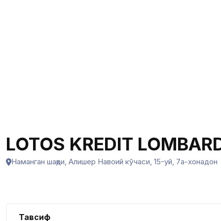
LOTOS KREDIT LOMBAR
Наманган шаҳри, Алишер Навоий кўчаси, 15-уй, 7а-хонадон
Тавсиф