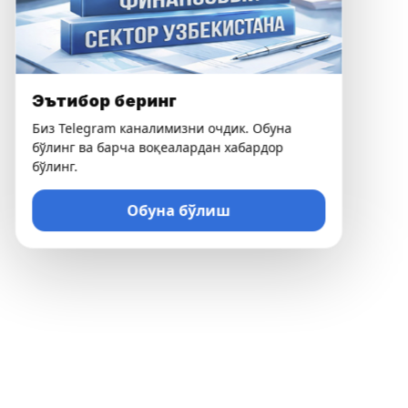
Эътибор беринг
Биз Telegram каналимизни очдик. Обуна
бўлинг ва барча воқеалардан хабардор
бўлинг.
Обуна бўлиш