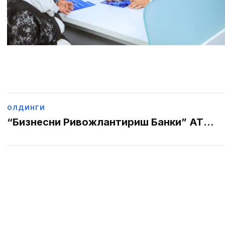
Post
ОЛДИНГИ
“Бизнесни Ривожлантириш Банки” АТБ
“Бизнесни Ривожлантириш"
navigation
Микромолия Ташкилотини Таъсис
Этди.