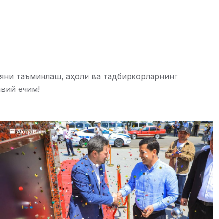
яни таъминлаш, аҳоли ва тадбиркорларнинг
вий ечим!