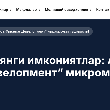
илар
Мақолалар
Молиявий саводхонлик
Контак
Алоқа Финанcе Девелопмент” микромолия ташкилоти!
янги имкониятлар: 
евелопмент” микром