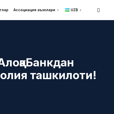
тлар
Ассоциация аъзолари
UZB
АлоқаБанкдан
олия ташкилоти!