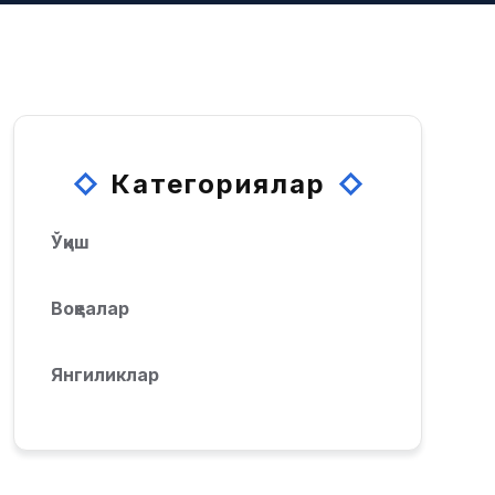
Категориялар
Ўқиш
Воқеалар
Янгиликлар