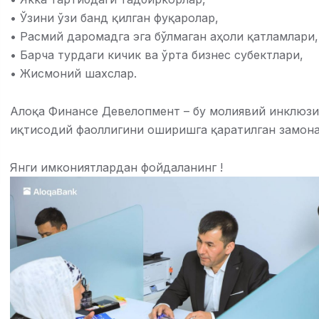
• Ўзини ўзи банд қилган фуқаролар,
• Расмий даромадга эга бўлмаган аҳоли қатламлари,
• Барча турдаги кичик ва ўрта бизнес субектлари,
• Жисмоний шахслар.
Алоқа Финанcе Девелопмент – бу молиявий инклюзи
иқтисодий фаоллигини оширишга қаратилган замона
Янги имкониятлардан фойдаланинг !