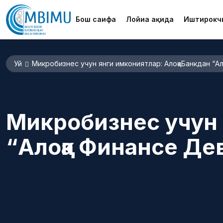
Бош саҳифа
Лойиҳа ҳақида
Иштирокч
Уй
Микробизнес учун янги имкониятлар: АлоқаБанкдан “
Микробизнес учун 
“Алоқа Финанcе Д