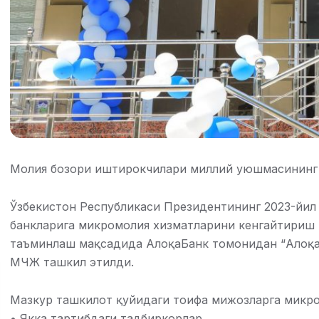
Молия бозори иштирокчилари миллий уюшмасининг (
Ўзбекистон Республикаси Президентининг 2023-йил 
банкларига микромолия хизматларини кенгайтириш
таъминлаш мақсадида АлоқаБанк томонидан “Алоқ
МЧЖ ташкил этилди.
Мазкур ташкилот қуйидаги тоифа мижозларга микро
• Якка тартибдаги тадбиркорлар,