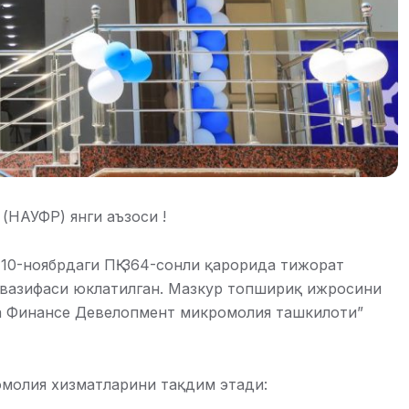
НАУФР) янги аъзоси !
10-ноябрдаги ПҚ-364-сонли қарорида тижорат
 вазифаси юклатилган. Мазкур топшириқ ижросини
а Финанcе Девелопмент микромолия ташкилоти”
молия хизматларини тақдим этади: