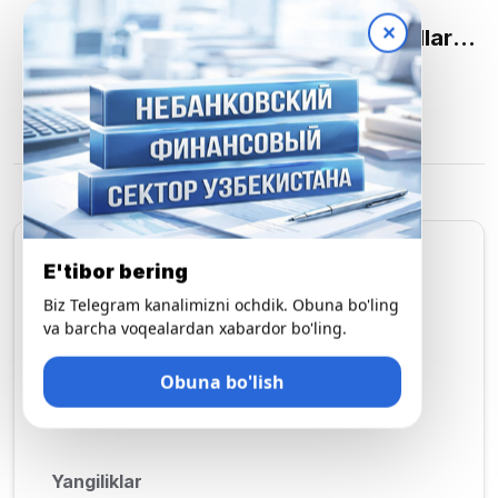
Post
OLDINGI
✕
Uyushmamiz Nomidan Qizlar Va Ayollarni
navigation
«8-Mart — Xalqaro Xotin-Qizlar» Kuni Bilan
KEYINGISI
Chin Yurakdan Tabriklaymiz!
Hurmatli Uyushmamiz A’zolari!
E'tibor bering
Kategoriyalar
Biz Telegram kanalimizni ochdik. Obuna bo'ling
va barcha voqealardan xabardor bo'ling.
O'qish
Obuna bo'lish
Voqealar
Yangiliklar