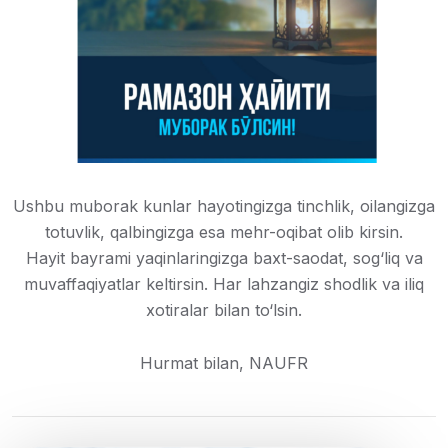
Ushbu muborak kunlar hayotingizga tinchlik, oilangizga
totuvlik, qalbingizga esa mehr-oqibat olib kirsin.
Hayit bayrami yaqinlaringizga baxt-saodat, sog‘liq va
muvaffaqiyatlar keltirsin. Har lahzangiz shodlik va iliq
xotiralar bilan to‘lsin.
Hurmat bilan, NAUFR