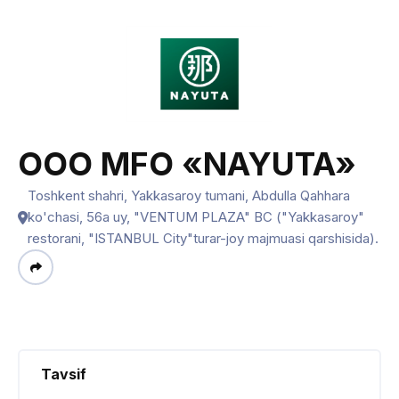
ООО MFO «NAYUTA»
Toshkent shahri, Yakkasaroy tumani, Abdulla Qahhara
ko'chasi, 56a uy, "VENTUM PLAZA" BC ("Yakkasaroy"
restorani, "ISTANBUL City"turar-joy majmuasi qarshisida).
Tavsif