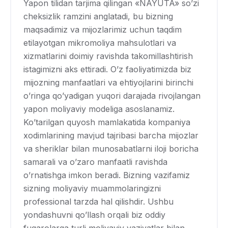
Yapon tilidan tarjima qilingan «NAYUTA» so’zi
cheksizlik ramzini anglatadi, bu bizning
maqsadimiz va mijozlarimiz uchun taqdim
etilayotgan mikromoliya mahsulotlari va
xizmatlarini doimiy ravishda takomillashtirish
istagimizni aks ettiradi. O’z faoliyatimizda biz
mijozning manfaatlari va ehtiyojlarini birinchi
o’ringa qo’yadigan yuqori darajada rivojlangan
yapon moliyaviy modeliga asoslanamiz.
Ko’tarilgan quyosh mamlakatida kompaniya
xodimlarining mavjud tajribasi barcha mijozlar
va sheriklar bilan munosabatlarni iloji boricha
samarali va o’zaro manfaatli ravishda
o’rnatishga imkon beradi. Bizning vazifamiz
sizning moliyaviy muammolaringizni
professional tarzda hal qilishdir. Ushbu
yondashuvni qo’llash orqali biz oddiy