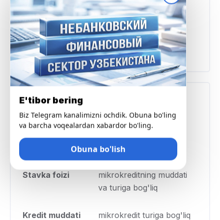
Veb-sayt
https://nayuta.uz/
Telegram
https://t.me/nayuta_mmt
Tariflar va shartlar
E'tibor bering
Biz Telegram kanalimizni ochdik. Obuna bo'ling
Minimal miqdor
1 000 000 UZS
va barcha voqealardan xabardor bo'ling.
Maksimal miqdor
100 000 000 UZS
Obuna bo'lish
Stavka foizi
mikrokreditning muddati
va turiga bog'liq
Kredit muddati
mikrokredit turiga bog'liq