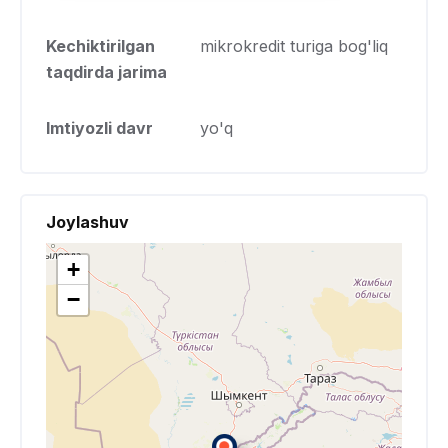
Kechiktirilgan
mikrokredit turiga bog'liq
taqdirda jarima
Imtiyozli davr
yo'q
Joylashuv
+
−