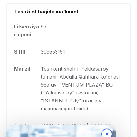
Tashkilot haqida ma'lumot
Litsenziya
97
raqami
STIR
309553151
Manzil
Toshkent shahri, Yakkasaroy
tumani, Abdulla Qahhara ko'chasi,
56a uy, "VENTUM PLAZA" BC
("Yakkasaroy" restorani,
"ISTANBUL City"turar-joy
majmuasi qarshisida).
Telefon
+998-55-511-33-32 | +998-88-
✕
147-00-33