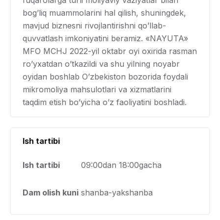
fuqarolarga turli moliyaviy vaziyatlar bilan
bog’liq muammolarini hal qilish, shuningdek,
mavjud biznesni rivojlantirishni qo’llab-
quvvatlash imkoniyatini beramiz. «NAYUTA»
MFO MCHJ 2022-yil oktabr oyi oxirida rasman
ro’yxatdan o’tkazildi va shu yilning noyabr
oyidan boshlab O’zbekiston bozorida foydali
mikromoliya mahsulotlari va xizmatlarini
taqdim etish bo’yicha o’z faoliyatini boshladi.
Ish tartibi
Ish tartibi
09:00dan 18:00gacha
Dam olish kuni
shanba-yakshanba