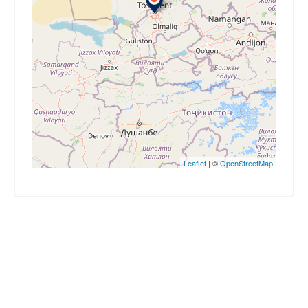
Leaflet
| ©
OpenStreetMap