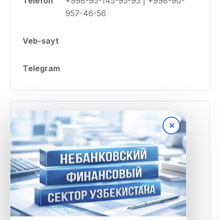
Telefon
+998-95-145-95-93 | +998-90-
957-46-56
Veb-sayt
Telegram
Tariflar va shartlar
✕
Minimal
100 000 UZS
miqdor
Maksimal
17 000 000 UZS
miqdor
Stavka foizi
kuniga 0,3%