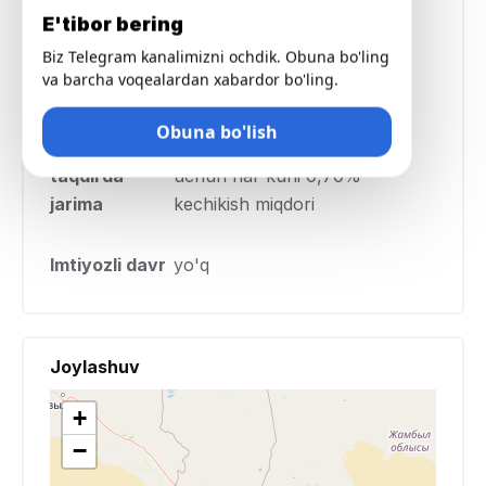
E'tibor bering
Biz Telegram kanalimizni ochdik. Obuna bo'ling
Kredit
30 dan 60 kungacha
va barcha voqealardan xabardor bo'ling.
muddati
Obuna bo'lish
Kechiktirilgan
Har bir kechiktirilgan kun
taqdirda
uchun har kuni 0,70%
jarima
kechikish miqdori
Imtiyozli davr
yo'q
Joylashuv
+
−