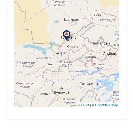
Leaflet
| ©
OpenStreetMap