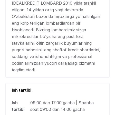
IDEALKREDIT LOMBARD 2010 yilda tashkil
etilgan. 14 yildan ortiq vaqt davomida
O’zbekiston bozorida mijozlarga yo’naltirilgan
eng ko’p terilgan lombardlardan biri
hisoblanadi. Bizning lombardimiz sizga
mikrokreditlar bo’yicha eng past foiz
stavkalarini, oltin zargarlik buyumlarining
yuqori bahosini, eng shaffof kredit shartlarini,
soddaligi va ishonchliligini va professional
xodimlarimizdan yuqori darajadagi xizmatni
taqdim etadi.
Ish tartibi
Ish
09:00 dan 17:00 gacha | Shanba
tartibi
soat 09:00 dan 14:00 gacha