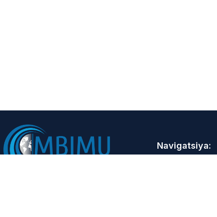
Navigatsiya:
Bosh sahifa
Loyiha haqida
Ishtirokchilar
Matbuot markaz