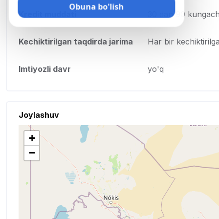
Obuna bo'lish
Kredit muddati
30 dan 90 kungac
Kechiktirilgan taqdirda jarima
Har bir kechiktiri
Imtiyozli davr
yo'q
Joylashuv
+
−