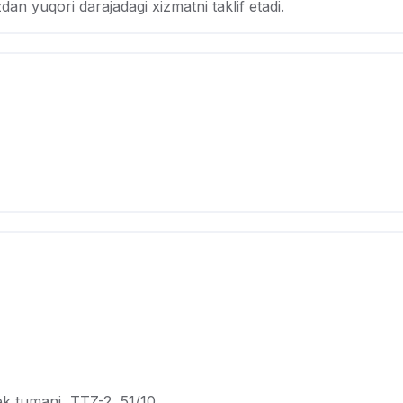
dan yuqori darajadagi xizmatni taklif etadi.
k tumani, TTZ-2, 51/10