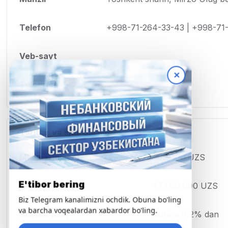
Telefon
+998-71-264-33-43 | +998-71
Veb-sayt
✕
Telegram
Tariflar va shartlar
Minimal miqdor
100 000 UZS
E'tibor bering
Maksimal miqdor
17 000 000 UZS
Biz Telegram kanalimizni ochdik. Obuna bo'ling
va barcha voqealardan xabardor bo'ling.
Stavka foizi
kuniga 0,2% dan