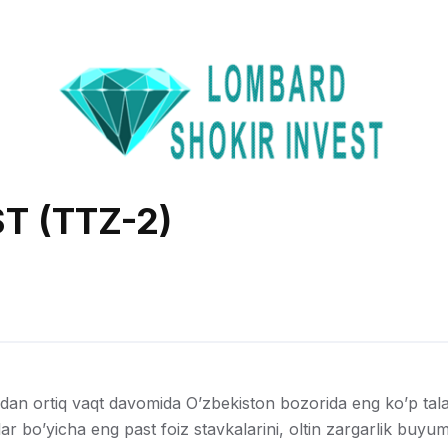
T (TTZ-2)
ildan ortiq vaqt davomida O’zbekiston bozorida eng ko’p tala
ar bo’yicha eng past foiz stavkalarini, oltin zargarlik buyuml