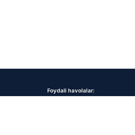
Foydali havolalar:
Maslahatlar va tavsiyalar
Voqealar
Valyuta kursi
i
Standartlar