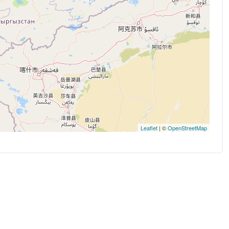
Leaflet
| ©
OpenStreetMap