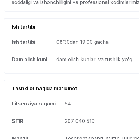
soddaligi va ishonchliligini va professional xodimlarimiz
Ish tartibi
Ish tartibi
08:30dan 19:00 gacha
Dam olish kuni
dam olish kunlari va tushlik yo'q
Tashkilot haqida ma'lumot
Litsenziya raqami
54
STIR
207 040 519
Manzil
Toshkent shahri, Mirzo Ulug'be