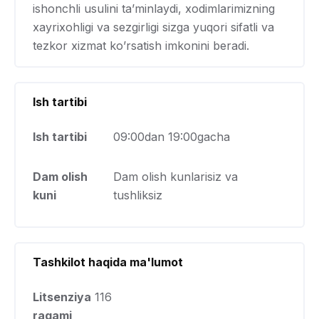
ishonchli usulini ta’minlaydi, xodimlarimizning
xayrixohligi va sezgirligi sizga yuqori sifatli va
tezkor xizmat ko’rsatish imkonini beradi.
Ish tartibi
Ish tartibi
09:00dan 19:00gacha
Dam olish
Dam olish kunlarisiz va
kuni
tushliksiz
Tashkilot haqida ma'lumot
Litsenziya
116
raqami