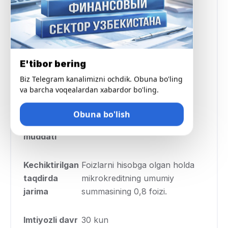
Minimal
300 000 UZS
miqdor
Maksimal
17 000 000 UZS
E'tibor bering
miqdor
Biz Telegram kanalimizni ochdik. Obuna bo'ling
va barcha voqealardan xabardor bo'ling.
Stavka foizi
kuniga 0,3% gacha
Obuna bo'lish
Kredit
30 kundan 90 kungacha
muddati
Kechiktirilgan
Foizlarni hisobga olgan holda
taqdirda
mikrokreditning umumiy
jarima
summasining 0,8 foizi.
Imtiyozli davr
30 kun