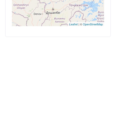
Leaflet
| ©
OpenStreetMap