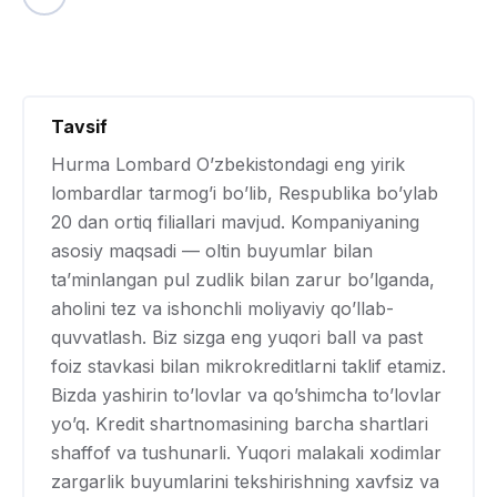
Tavsif
Hurma Lombard O’zbekistondagi eng yirik
lombardlar tarmog’i bo’lib, Respublika bo’ylab
20 dan ortiq filiallari mavjud. Kompaniyaning
asosiy maqsadi — oltin buyumlar bilan
ta’minlangan pul zudlik bilan zarur bo’lganda,
aholini tez va ishonchli moliyaviy qo’llab-
quvvatlash. Biz sizga eng yuqori ball va past
foiz stavkasi bilan mikrokreditlarni taklif etamiz.
Bizda yashirin to’lovlar va qo’shimcha to’lovlar
yo’q. Kredit shartnomasining barcha shartlari
shaffof va tushunarli. Yuqori malakali xodimlar
zargarlik buyumlarini tekshirishning xavfsiz va