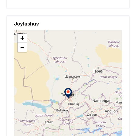
Joylashuv
+
−