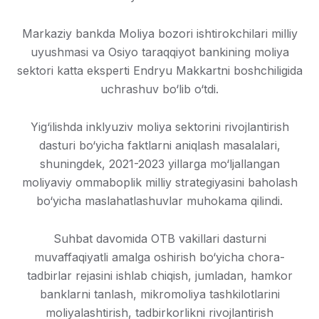
Markaziy bankda Moliya bozori ishtirokchilari milliy
uyushmasi va Osiyo taraqqiyot bankining moliya
sektori katta eksperti Endryu Makkartni boshchiligida
uchrashuv bo‘lib o‘tdi.
Yig‘ilishda inklyuziv moliya sektorini rivojlantirish
dasturi bo‘yicha faktlarni aniqlash masalalari,
shuningdek, 2021-2023 yillarga mo‘ljallangan
moliyaviy ommaboplik milliy strategiyasini baholash
bo‘yicha maslahatlashuvlar muhokama qilindi.
Suhbat davomida OTB vakillari dasturni
muvaffaqiyatli amalga oshirish bo‘yicha chora-
tadbirlar rejasini ishlab chiqish, jumladan, hamkor
banklarni tanlash, mikromoliya tashkilotlarini
moliyalashtirish, tadbirkorlikni rivojlantirish