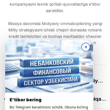
kompaniyasini texnik qo‘llab-quvvatlashga e’tibor
qaratdilar.
Missiya davomida Moliyaviy ommaboplikning yangi
Milliy strategiyasini ishlab chiqish doirasida nobank
kredit tashkilotlari va boshqa manfaatdor shaxslar
ishtirokida uchrashuvlar va davra suhbatlari
✕
o‘tkazilishi rejalashtirilgan.
OLDINGI
Moliyaviy Bozor Ishtirokchilari Milliy
Assotsiatsiyasi – Qurbon Bayrami Bilan
KEYINGISI
Samimiy Tabriklaydi.
«To’lov Biznesi Va Pul Muomalasi» Xalqaro
E'tibor bering
Plazma Forumi 2024 Yil 10-11 Sentyabr
Biz Telegram kanalimizni ochdik. Obuna bo'ling