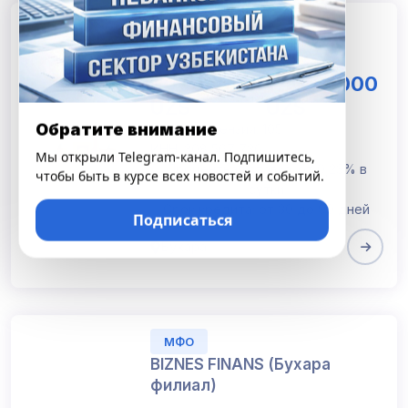
ЛОМБАРД
Бухара Ломбард
1 000 000
17 000 000
-
UZS
UZS
Обратите внимание
Номер лицензии: 105
ИНН: 308 567 736
Мы открыли Telegram-канал. Подпишитесь,
Процентная ставка: от 0,23% в
чтобы быть в курсе всех новостей и событий.
сутки
Срок кредита: от 30 до 90 дней
Подписаться
Бухара
МФО
BIZNES FINANS (Бухара
филиал)