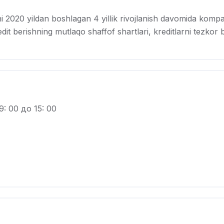
yildan boshlagan 4 yillik rivojlanish davomida kompaniya 
erishning mutlaqo shaffof shartlari, kreditlarni tezkor be
9: 00 до 15: 00