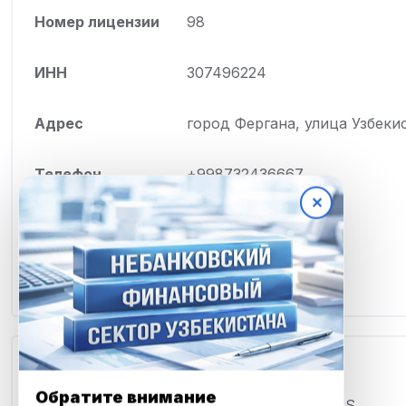
Номер лицензии
98
ИНН
307496224
Адрес
город Фергана, улица Узбекис
Телефон
+998732436667
✕
Веб сайт
Telegram
Тарифы и условия
Обратите внимание
Минимальная сумма
100 000 UZS