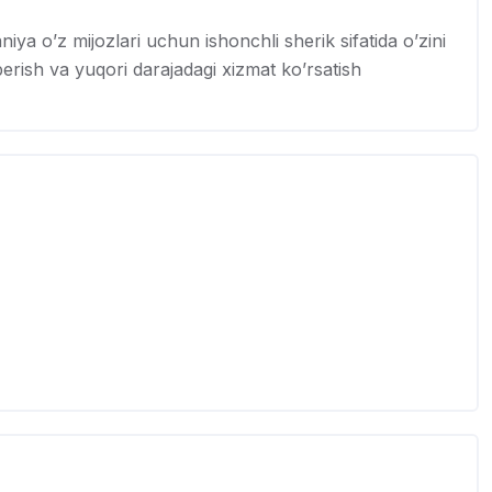
o’z mijozlari uchun ishonchli sherik sifatida o’zini
rish va yuqori darajadagi xizmat ko’rsatish