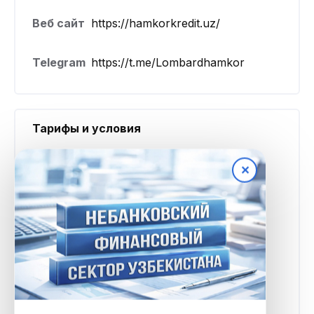
Веб сайт
https://hamkorkredit.uz/
Telegram
https://t.me/Lombardhamkor
Тарифы и условия
Минимальная
100 000 UZS
✕
сумма
Максимальная
18 500 000 UZS
сумма
Процентная
0,3% в сутки
ставка