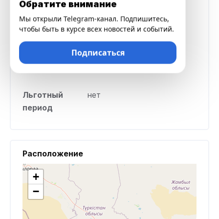
Обратите внимание
Срок кредита
от 30 до 90 дней
Мы открыли Telegram-канал. Подпишитесь,
чтобы быть в курсе всех новостей и событий.
Штраф в
0,7% суммы просрочки
Подписаться
случае
каждый день за каждый
задержки
день просрочки
Льготный
нет
период
Расположение
+
−