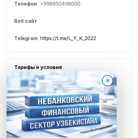
Телефон
+998950408000
Веб сайт
Telegram
https://t.me/L_Y_K_2022
Тарифы и условия
✕
Минимальная
300 000 UZS
сумма
Максимальная
17 000 000 UZS
сумма
Процентная
от 0,2% в сутки