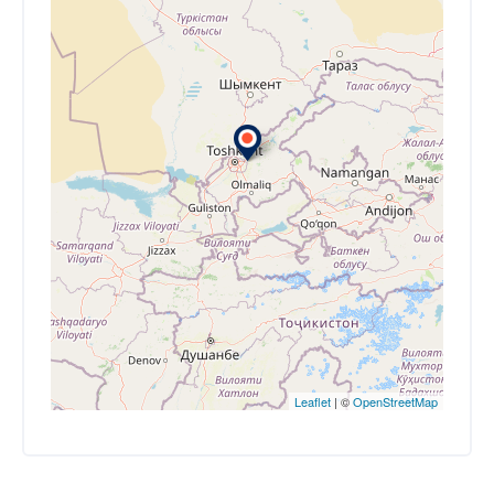
Leaflet
| ©
OpenStreetMap