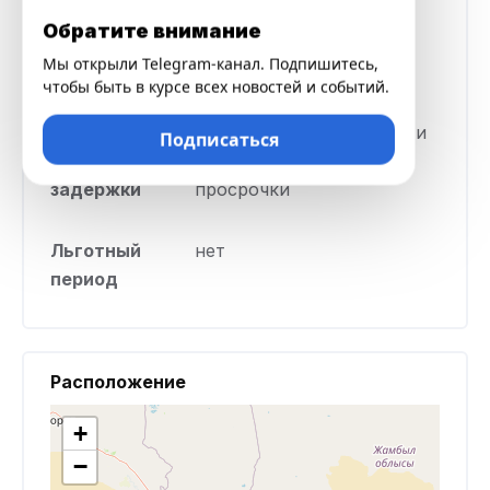
ставка
Обратите внимание
Мы открыли Telegram-канал. Подпишитесь,
Срок кредита
от 30 до 90 дней
чтобы быть в курсе всех новостей и событий.
Штраф в
1,5% от суммы просрочки
Подписаться
случае
за каждый день
задержки
просрочки
Льготный
нет
период
Расположение
+
−