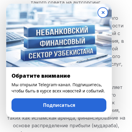
такого совета на аутсорсинг.
✕
Также, указана необходимость отдельного
ведения бухгалтерского учета по деятельности
микрофинансовой организации, связанной с
оказанием услуг исламского финансирования, в
случае оказания данной микрофинансовой
организацией наряду с услугами исламского
финансирования также и традиционных услуг,
установленных законодательством.
Обратите внимание
Мы открыли Telegram-канал. Подпишитесь,
Помимо этого, данное Положение определяет
чтобы быть в курсе всех новостей и событий.
требования к специальному совету и его
членам, а также устанавливает порядок
Подписаться
оказания услуг исламского финансирования,
таких как исламская аренда, финансирование на
основе распределение прибыли (мудараба),