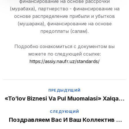
финансирование на основе рассрочки
(мурабаха), партнерство - финансирование на
основе распределение прибыли и убытков
(мушарака), финансирование на основе
предоплаты (салам).
Подробно ознакомиться с документом вы
можете по следующей ссылке:ㅤ
https://assiy.naufr.uz/standards/
ПРЕДЫДУЩИЙ
«To’lov Biznesi Va Pul Muomalasi» Xalqaro
Plazma Forumi 2024 Yil 10-11 Sentyabr
СЛЕДУЮЩИЙ
Kunlari Moskvada Mehmonlarni Kutmoqda.
Поздравляем Вас И Ваш Коллектив С
33-Й Годовщиной Независимости