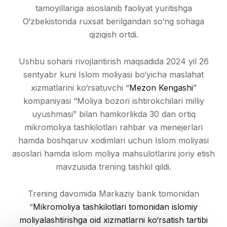
tamoyillariga asoslanib faoliyat yuritishga
O‘zbekistonda ruxsat berilgandan so‘ng sohaga
qiziqish ortdi.
Ushbu sohani rivojlantirish maqsadida 2024 yil 26
sentyabr kuni Islom moliyasi bo‘yicha maslahat
xizmatlarini ko‘rsatuvchi “
Mezon Kengashi
”
kompaniyasi “Moliya bozori ishtirokchilari milliy
uyushmasi” bilan hamkorlikda 30 dan ortiq
mikromoliya tashkilotlari rahbar va menejerlari
hamda boshqaruv xodimlari uchun Islom moliyasi
asoslari hamda islom moliya mahsulotlarini joriy etish
mavzusida trening tashkil qildi.
Trening davomida Markaziy bank tomonidan
“
Mikromoliya tashkilotlari tomonidan islomiy
moliyalashtirishga oid xizmatlarni ko‘rsatish tartibi