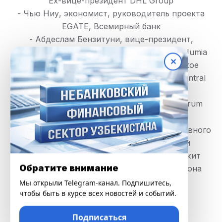
Ex-вице-президент DHL Group
- Чью Ниу, экономист, руководитель проекта
EGATE, Всемирный банк
- Абдеслам Бензитуни, вице-президент,
директор по связям с общественностью, Jumia
✕
- Скот Райзер, менеджер, технологическое
консультирование, KPMG Caucasus and Central
Asia
- Жатиндер Ханду, CEO, Unified Fintech Forum
ПЛАС-Форум – это площадка для продуктивного
делового общения участников рынка и
профессиональных экспертов. Он послужит
Обратите внимание
импульсом для развития экономики региона
Мы открыли Telegram-канал. Подпишитесь,
Центральной Азии.
чтобы быть в курсе всех новостей и событий.
Регистрация завершается! Спешите
Подписаться
зарегистрироваться. Количество мест