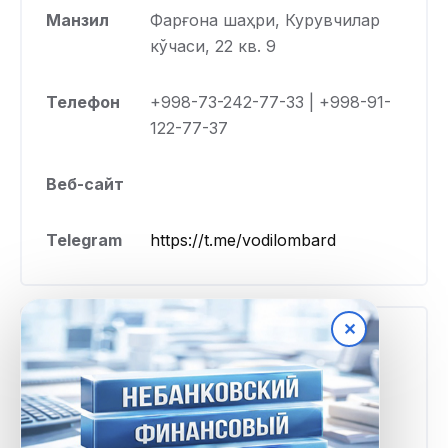
Манзил
Фарғона шаҳри, Курувчилар
кўчаси, 22 кв. 9
Телефон
+998-73-242-77-33 | +998-91-
122-77-37
Веб-сайт
Telegram
https://t.me/vodilombard
✕
Тарифлар ва шартлар
Минимал
100 000 UZS
миқдор