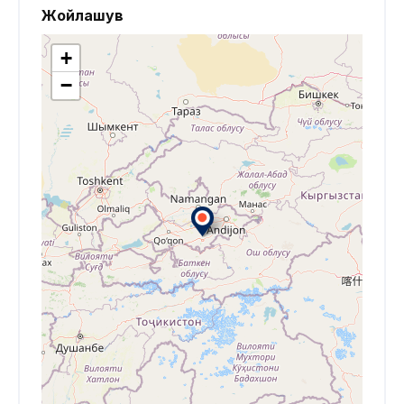
Жойлашув
+
−