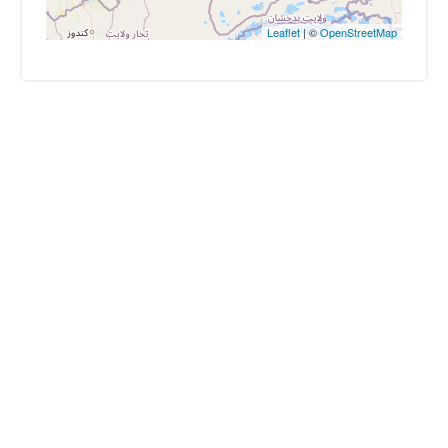
Leaflet
| ©
OpenStreetMap