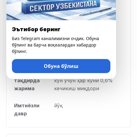
Максимал
20 600 000 UZS
миқдор
Эътибор беринг
Ставка фоизи
кунига 0,3%
Биз Telegram каналимизни очдик. Обуна
бўлинг ва барча воқеалардан хабардор
Кредит
30 кундан 90 кунгача
бўлинг.
муддати
Обуна бўлиш
Кечиктирилган
Ҳар бир кечиктирилган
тақдирда
кун учун ҳар куни 0,6%
жарима
кечикиш миқдори
Имтиёзли
йўқ
давр