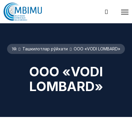
Уй
Ташкилотлар рўйхати
OOO «VODI LOMBARD»
OOO «VODI
LOMBARD»