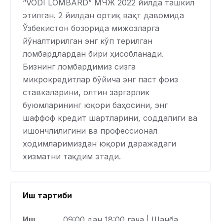
“VODI LOMBARD” МЧЖ 2022 йилда ташкил
этилган. 2 йилдан ортиқ вақт давомида
Ўзбекистон бозорида мижозларга
йўналтирилган энг кўп терилган
ломбардлардан бири ҳисобланади.
Бизнинг ломбардимиз сизга
микрокредитлар бўйича энг паст фоиз
ставкаларини, олтин заргарлик
буюмларининг юқори баҳосини, энг
шаффоф кредит шартларини, соддалиги ва
ишончлилигини ва профессионал
ходимларимиздан юқори даражадаги
хизматни тақдим этади.
Иш тартиби
Иш
09:00 дан 18:00 гача | Шанба