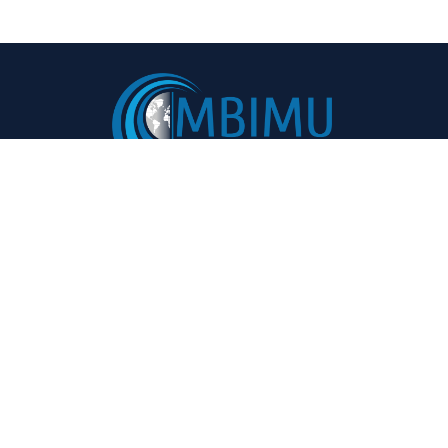
Навигация:
Фойдали ҳаволалар:
Бош саҳифа
Маслаҳатлар ва
тавсиялар
Лойиҳа ҳақида
Воқеалар
Иштирокчилар
Валюта курси
Матбуот маркази