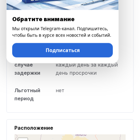
Процентная
0,3% в сутки
Обратите внимание
ставка
Мы открыли Telegram-канал. Подпишитесь,
чтобы быть в курсе всех новостей и событий.
Срок кредита
от 30 до 90 дней
Подписаться
Штраф в
0,6% суммы просрочки
случае
каждый день за каждый
задержки
день просрочки
Льготный
нет
период
Расположение