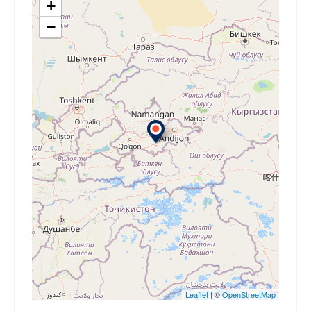
+
−
Leaflet
| ©
OpenStreetMap