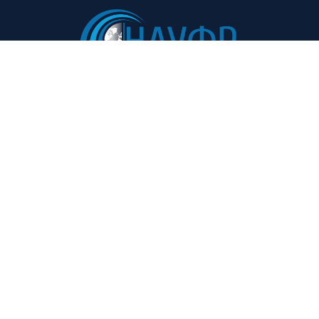
Навигация:
Полезные ссылки:
Главная
Советы и рекомендации
О проекте
Мероприятия
Участники
Курс валют
Пресс-центр
Нормативы
Контакты
Финансовый глоссарии