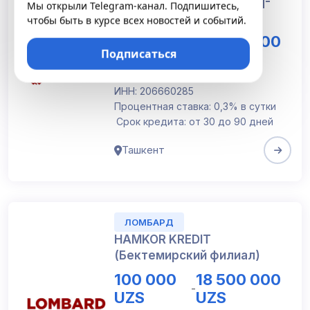
HAMKOR KREDIT (“Qo’yliq-
Мы открыли Telegram-канал. Подпишитесь,
ata”)
чтобы быть в курсе всех новостей и событий.
100 000
18 500 000
-
Подписаться
UZS
UZS
Номер лицензии: 10
ИНН: 206660285
Процентная ставка: 0,3% в сутки
Срок кредита: от 30 до 90 дней
Ташкент
ЛОМБАРД
HAMKOR KREDIT
(Бектемирский филиал)
100 000
18 500 000
-
UZS
UZS