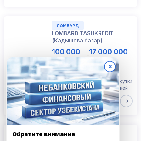
ЛОМБАРД
LOMBARD TASHKREDIT
(Кадышева базар)
100 000
17 000 000
-
UZS
UZS
✕
Номер лицензии: 27
ИНН: 207 040 519
Процентная ставка: от 0,2% в сутки
Срок кредита: от 30 до 90 дней
Ташкент
Обратите внимание
ЛОМБАРД