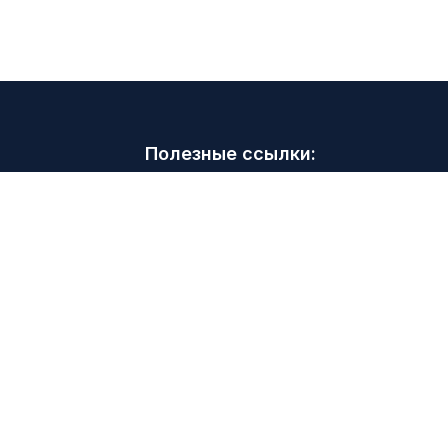
Полезные ссылки:
Советы и рекомендации
Мероприятия
Курс валют
Нормативы
Финансовый глоссарии