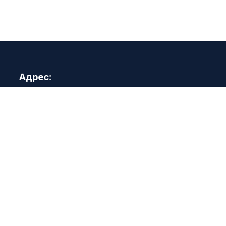
Адрес:
Город Ташкент, Мирзо Улугбекский район,
улица Бозбазар, дом 5
Telegram:
@Naufr_uz
E-mail:
info@naufr.uz