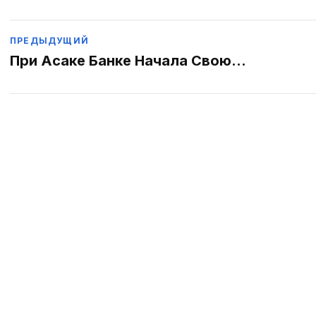
Post
ПРЕДЫДУЩИЙ
При Асаке Банке Начала Свою
Деятельность Микрофинансовая
navigation
Организация "Asaka Finance Garant".