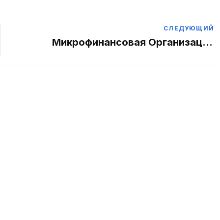
СЛЕДУЮЩИЙ
Микрофинансовая Организация
«Бизнесни Ривожлантириш» Была
Учреждена АО «Банк Развития
Бизнеса».