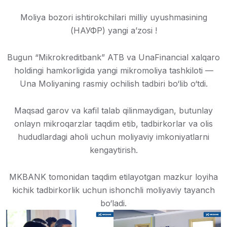
Moliya bozori ishtirokchilari milliy uyushmasining
(НАУФР) yangi aʼzosi !
Bugun “Mikrokreditbank” ATB va UnaFinancial xalqaro
holdingi hamkorligida yangi mikromoliya tashkiloti —
Una Moliyaning rasmiy ochilish tadbiri bo‘lib o‘tdi.
Maqsad garov va kafil talab qilinmaydigan, butunlay
onlayn mikroqarzlar taqdim etib, tadbirkorlar va olis
hududlardagi aholi uchun moliyaviy imkoniyatlarni
kengaytirish.
MKBANK tomonidan taqdim etilayotgan mazkur loyiha
kichik tadbirkorlik uchun ishonchli moliyaviy tayanch
bo‘ladi.