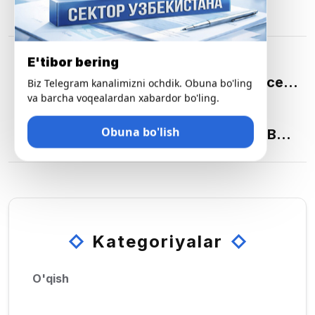
Post
E'tibor bering
OLDINGI
Asakabank Qoshida «Asaka Finance
Biz Telegram kanalimizni ochdik. Obuna bo'ling
navigation
va barcha voqealardan xabardor bo'ling.
Garant» Mikromoliya Tashkiloti O’z
KEYINGISI
Faoliatini Boshladi!
Obuna bo'lish
“Biznesni Rivojlantirish Banki” ATB
“Biznesni Rivojlantirish» Mikromoliya
Tashkilotini Taʼsis Etdi.
Kategoriyalar
O'qish